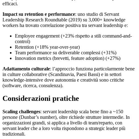
efficaci.
Impact su retention e performance
: uno studio di Servant
Leadership Research Roundtable (2019) su 3,000+ knowledge
workers ha trovato correlazione positiva tra servant leadership e:
Employee engagement (+23% rispetto a stili command-and-
control)
Retention (+18% year-over-year)
Team performance su deliverable complessi (+31%)
Innovation metrics (brevetti, feature adoption) (+27%)
Adattamento culturale
: l’approccio funziona particolarmente bene
in culture collaborative (Scandinavia, Paesi Bassi) e in settori
knowledge-intensive dove autonomia e creatività sono critiche
(software, ricerca, consulenza).
Considerazioni pratiche
Scaling challenges
: servant leadership scala bene fino a ~150
persone (Dunbar’s number), oltre richiede strutture intermedie. In
organizzazioni grandi, si applica a livello di team/reparto, con
servant leader che a loro volta rispondono a strategic leader più
tradizionali.