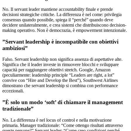
No. Il servant leader mantiene accountability finale e prende
decisioni strategiche critiche. La differenza è nel come: privilegia
consensus quando possibile, spiega il “perché” quando deve
decidere unilateralmente, e crea sistemi che distribuiscono decision-
making operativo. Non è democrazia, è empowerment intenzionale.
”Servant leadership è incompatibile con obiettivi
ambiziosi”
Falso. Servant leadership non significa assenza di aspettative alte.
Significa che il leader investe in rimuovere blocchi e sviluppare
capacità per raggiungere obiettivi stretch. Google, Amazon
(peculiarmente: leadership principle “Leaders are right, a lot”
convive con “Hire and Develop the Best”), Southwest Airlines
dimostrano che servant leadership si combina con performance
eccezionali.
”È solo un modo ‘soft’ di chiamare il management
tradizionale”
No. La differenza è nel locus of control e nella motivazione
primaria. Manager tradizionale: “Come ottengo risultati attraverso
queste persone?” Servant leader: “Come creo condizioni perché