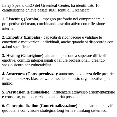
Larry Spears, CEO del Greenleaf Center, ha identificato 10
caratteristiche chiave basate sugli scritti di Greenleaf:
1. Listening (Ascolto)
: impegno profondo nel comprendere le
prospettive del team, combinando ascolto attivo con riflessione
interna.
2. Empathy (Empatia)
: capacità di riconoscere e validare le
emozioni e motivazioni individuali, anche quando si disaccorda con
azioni specifiche.
3. Healing (Guarigione)
: aiutare le persone a superare difficoltà
emotive, conflitti interpersonali o failure professionali, creando
spazio sicuro per vulnerabilità.
4. Awareness (Consapevolezza)
: autoconsapevolezza delle proprie
forze, debolezze, bias, e awareness del contesto organizzativo più
ampio.
5. Persuasion (Persuasione)
: influenzare attraverso argomentazione
e consenso, non coercizione o autorità posizionale.
6. Conceptualization (Concettualizzazione)
: bilanciare operatività
quotidiana con visione strategica long-term e thinking sistemico.