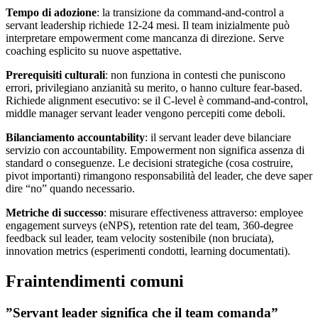
Tempo di adozione
: la transizione da command-and-control a
servant leadership richiede 12-24 mesi. Il team inizialmente può
interpretare empowerment come mancanza di direzione. Serve
coaching esplicito su nuove aspettative.
Prerequisiti culturali
: non funziona in contesti che puniscono
errori, privilegiano anzianità su merito, o hanno culture fear-based.
Richiede alignment esecutivo: se il C-level è command-and-control,
middle manager servant leader vengono percepiti come deboli.
Bilanciamento accountability
: il servant leader deve bilanciare
servizio con accountability. Empowerment non significa assenza di
standard o conseguenze. Le decisioni strategiche (cosa costruire,
pivot importanti) rimangono responsabilità del leader, che deve saper
dire “no” quando necessario.
Metriche di successo
: misurare effectiveness attraverso: employee
engagement surveys (eNPS), retention rate del team, 360-degree
feedback sul leader, team velocity sostenibile (non bruciata),
innovation metrics (esperimenti condotti, learning documentati).
Fraintendimenti comuni
”Servant leader significa che il team comanda”