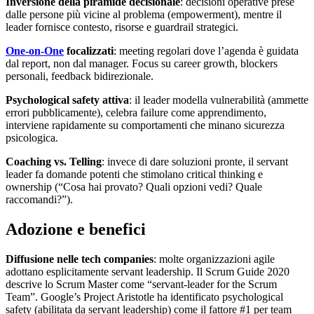
Inversione della piramide decisionale
: decisioni operative prese
dalle persone più vicine al problema (empowerment), mentre il
leader fornisce contesto, risorse e guardrail strategici.
One-on-One
focalizzati
: meeting regolari dove l’agenda è guidata
dal report, non dal manager. Focus su career growth, blockers
personali, feedback bidirezionale.
Psychological safety attiva
: il leader modella vulnerabilità (ammette
errori pubblicamente), celebra failure come apprendimento,
interviene rapidamente su comportamenti che minano sicurezza
psicologica.
Coaching vs. Telling
: invece di dare soluzioni pronte, il servant
leader fa domande potenti che stimolano critical thinking e
ownership (“Cosa hai provato? Quali opzioni vedi? Quale
raccomandi?”).
Adozione e benefici
Diffusione nelle tech companies
: molte organizzazioni agile
adottano esplicitamente servant leadership. Il Scrum Guide 2020
descrive lo Scrum Master come “servant-leader for the Scrum
Team”. Google’s Project Aristotle ha identificato psychological
safety (abilitata da servant leadership) come il fattore #1 per team