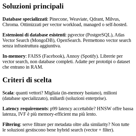
Soluzioni principali
Database specializzati
: Pinecone, Weaviate, Qdrant, Milvus,
Chroma. Ottimizzati per vector workload, managed o self-hosted.
Estensioni di database esistenti
: pgvector (PostgreSQL), Atlas
Vector Search (MongoDB), OpenSearch. Permettono vector search
senza infrastruttura aggiuntiva.
In-memory
: FAISS (Facebook), Annoy (Spotify). Librerie per
vector search, non database completi. Adatte per prototipi o dataset
che entrano in RAM.
Criteri di scelta
Scala
: quanti vettori? Migliaia (in-memory bastano), milioni
(database specializzato), miliardi (soluzioni enterprise).
Latency requirements
: p99 latency accettabile? HNSW offre bassa
latenza, IVF è più memory-efficient ma più lento.
Filtering
: serve filtrare per metadata oltre alla similarity? Non tutte
le soluzioni gestiscono bene hybrid search (vector + filter).