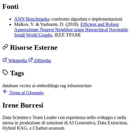
Fonti
ANN Benchmarks
: confronto algoritmi e implementazioni
Malkov, Y. & Yashunin, D. (2018).
Efficient and Robust
Approximate Nearest Neighbor using Hierarchical Navigable
Small World Graphs
. IEEE TPAMI
Risorse Esterne
Wikipedia
DBpedia
Tags
database
vector
ai
embeddings
rag
infrastructure
Torna al Glossario
Irene Burresi
Data Scientist e Team Leader con esperienza nello sviluppo e nella
messa in produzione di soluzioni di AI Generativa, Data Extraction,
Hybrid RAG, e Chatbot avanzati.