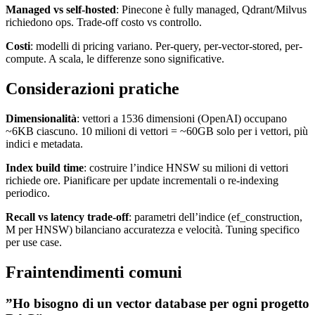
Managed vs self-hosted
: Pinecone è fully managed, Qdrant/Milvus
richiedono ops. Trade-off costo vs controllo.
Costi
: modelli di pricing variano. Per-query, per-vector-stored, per-
compute. A scala, le differenze sono significative.
Considerazioni pratiche
Dimensionalità
: vettori a 1536 dimensioni (OpenAI) occupano
~6KB ciascuno. 10 milioni di vettori = ~60GB solo per i vettori, più
indici e metadata.
Index build time
: costruire l’indice HNSW su milioni di vettori
richiede ore. Pianificare per update incrementali o re-indexing
periodico.
Recall vs latency trade-off
: parametri dell’indice (ef_construction,
M per HNSW) bilanciano accuratezza e velocità. Tuning specifico
per use case.
Fraintendimenti comuni
”Ho bisogno di un vector database per ogni progetto