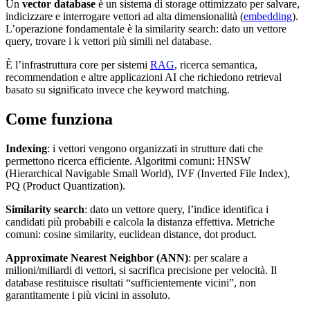
Un
vector database
è un sistema di storage ottimizzato per salvare,
indicizzare e interrogare vettori ad alta dimensionalità (
embedding
).
L’operazione fondamentale è la similarity search: dato un vettore
query, trovare i k vettori più simili nel database.
È l’infrastruttura core per sistemi
RAG
, ricerca semantica,
recommendation e altre applicazioni AI che richiedono retrieval
basato su significato invece che keyword matching.
Come funziona
Indexing
: i vettori vengono organizzati in strutture dati che
permettono ricerca efficiente. Algoritmi comuni: HNSW
(Hierarchical Navigable Small World), IVF (Inverted File Index),
PQ (Product Quantization).
Similarity search
: dato un vettore query, l’indice identifica i
candidati più probabili e calcola la distanza effettiva. Metriche
comuni: cosine similarity, euclidean distance, dot product.
Approximate Nearest Neighbor (ANN)
: per scalare a
milioni/miliardi di vettori, si sacrifica precisione per velocità. Il
database restituisce risultati “sufficientemente vicini”, non
garantitamente i più vicini in assoluto.