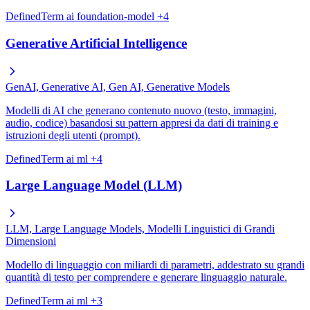
DefinedTerm
ai
foundation-model
+4
Generative Artificial Intelligence
GenAI, Generative AI, Gen AI, Generative Models
Modelli di AI che generano contenuto nuovo (testo, immagini,
audio, codice) basandosi su pattern appresi da dati di training e
istruzioni degli utenti (prompt).
DefinedTerm
ai
ml
+4
Large Language Model (LLM)
LLM, Large Language Models, Modelli Linguistici di Grandi
Dimensioni
Modello di linguaggio con miliardi di parametri, addestrato su grandi
quantità di testo per comprendere e generare linguaggio naturale.
DefinedTerm
ai
ml
+3