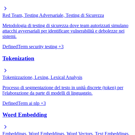
Red Team, Testing Adversariale, Testing di Sicurezza
Metodologia di testing di sicurezza dove team autorizzati simulano
attacchi avversariali per identificare vulnerabilità e debolezze nei
sistemi.
DefinedTerm
security
testing
+3
Tokenization
Tokenizzazione, Lexing, Lexical Analysis
Processo di segmentazione del testo in unità discrete (token) per
l'elaborazione da parte di modelli di linguaggio.
DefinedTerm
ai
nlp
+3
Word Embedding
Embeddings, Word Embeddings, Word Vectors, Text Embeddings,