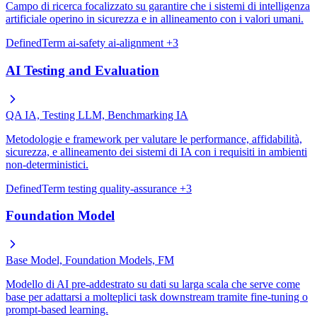
Campo di ricerca focalizzato su garantire che i sistemi di intelligenza
artificiale operino in sicurezza e in allineamento con i valori umani.
DefinedTerm
ai-safety
ai-alignment
+3
AI Testing and Evaluation
QA IA, Testing LLM, Benchmarking IA
Metodologie e framework per valutare le performance, affidabilità,
sicurezza, e allineamento dei sistemi di IA con i requisiti in ambienti
non-deterministici.
DefinedTerm
testing
quality-assurance
+3
Foundation Model
Base Model, Foundation Models, FM
Modello di AI pre-addestrato su dati su larga scala che serve come
base per adattarsi a molteplici task downstream tramite fine-tuning o
prompt-based learning.