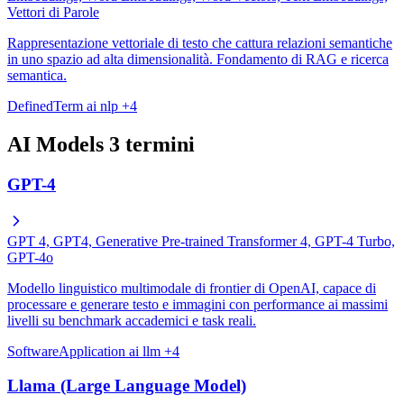
Vettori di Parole
Rappresentazione vettoriale di testo che cattura relazioni semantiche
in uno spazio ad alta dimensionalità. Fondamento di RAG e ricerca
semantica.
DefinedTerm
ai
nlp
+4
AI Models
3 termini
GPT-4
GPT 4, GPT4, Generative Pre-trained Transformer 4, GPT-4 Turbo,
GPT-4o
Modello linguistico multimodale di frontier di OpenAI, capace di
processare e generare testo e immagini con performance ai massimi
livelli su benchmark accademici e task reali.
SoftwareApplication
ai
llm
+4
Llama (Large Language Model)