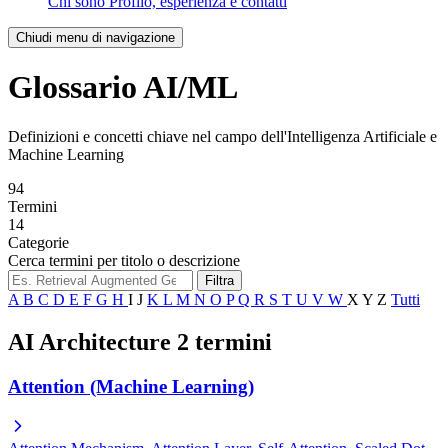
Chi sono
Profilo, esperienza e contatti
Chiudi menu di navigazione
Glossario AI/ML
Definizioni e concetti chiave nel campo dell'Intelligenza Artificiale e
Machine Learning
94
Termini
14
Categorie
Cerca termini per titolo o descrizione
Filtra
A
B
C
D
E
F
G
H
I
J
K
L
M
N
O
P
Q
R
S
T
U
V
W
X
Y
Z
Tutti
AI Architecture
2 termini
Attention (Machine Learning)