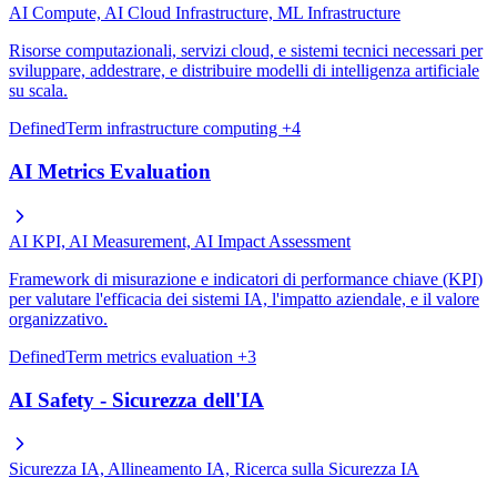
AI Compute, AI Cloud Infrastructure, ML Infrastructure
Risorse computazionali, servizi cloud, e sistemi tecnici necessari per
sviluppare, addestrare, e distribuire modelli di intelligenza artificiale
su scala.
DefinedTerm
infrastructure
computing
+4
AI Metrics Evaluation
AI KPI, AI Measurement, AI Impact Assessment
Framework di misurazione e indicatori di performance chiave (KPI)
per valutare l'efficacia dei sistemi IA, l'impatto aziendale, e il valore
organizzativo.
DefinedTerm
metrics
evaluation
+3
AI Safety - Sicurezza dell'IA
Sicurezza IA, Allineamento IA, Ricerca sulla Sicurezza IA