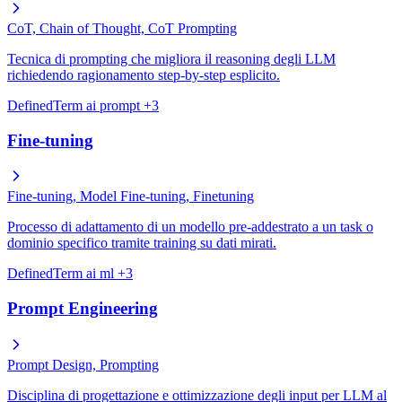
CoT, Chain of Thought, CoT Prompting
Tecnica di prompting che migliora il reasoning degli LLM
richiedendo ragionamento step-by-step esplicito.
DefinedTerm
ai
prompt
+3
Fine-tuning
Fine-tuning, Model Fine-tuning, Finetuning
Processo di adattamento di un modello pre-addestrato a un task o
dominio specifico tramite training su dati mirati.
DefinedTerm
ai
ml
+3
Prompt Engineering
Prompt Design, Prompting
Disciplina di progettazione e ottimizzazione degli input per LLM al