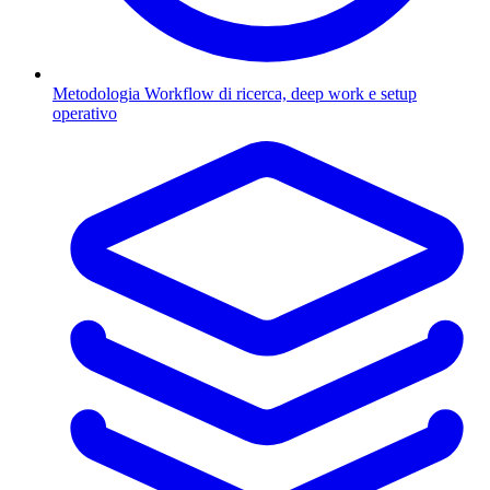
Metodologia
Workflow di ricerca, deep work e setup
operativo