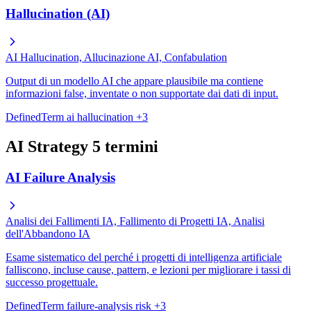
Hallucination (AI)
AI Hallucination, Allucinazione AI, Confabulation
Output di un modello AI che appare plausibile ma contiene
informazioni false, inventate o non supportate dai dati di input.
DefinedTerm
ai
hallucination
+3
AI Strategy
5 termini
AI Failure Analysis
Analisi dei Fallimenti IA, Fallimento di Progetti IA, Analisi
dell'Abbandono IA
Esame sistematico del perché i progetti di intelligenza artificiale
falliscono, incluse cause, pattern, e lezioni per migliorare i tassi di
successo progettuale.
DefinedTerm
failure-analysis
risk
+3