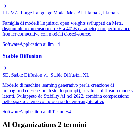
LLaMA, Large Language Model Meta AI, Llama 2, Llama 3
Famiglia di modelli linguistici open-weights sviluppati da Meta,
disponibili in dimensioni da 7B a 405B parametri, con performance
frontier competitiva con modelli closed-source.
SoftwareApplication
ai
llm
+4
Stable Diffusion
SD, Stable Diffusion v1, Stable Diffusion XL
Modello di machine learning generativo per la creazione di
immagini da descrizioni testuali (prompt), basato su diffusion models
latenti. Sviluppato da Stability AI nel 2022, combina compressione
nello spazio latente con processi di denoising iterativi.
SoftwareApplication
ai
diffusion
+4
AI Organizations
2 termini