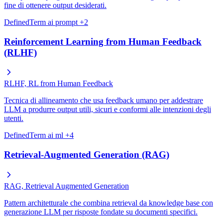
fine di ottenere output desiderati.
DefinedTerm
ai
prompt
+2
Reinforcement Learning from Human Feedback
(RLHF)
RLHF, RL from Human Feedback
Tecnica di allineamento che usa feedback umano per addestrare
LLM a produrre output utili, sicuri e conformi alle intenzioni degli
utenti.
DefinedTerm
ai
ml
+4
Retrieval-Augmented Generation (RAG)
RAG, Retrieval Augmented Generation
Pattern architetturale che combina retrieval da knowledge base con
generazione LLM per risposte fondate su documenti specifici.