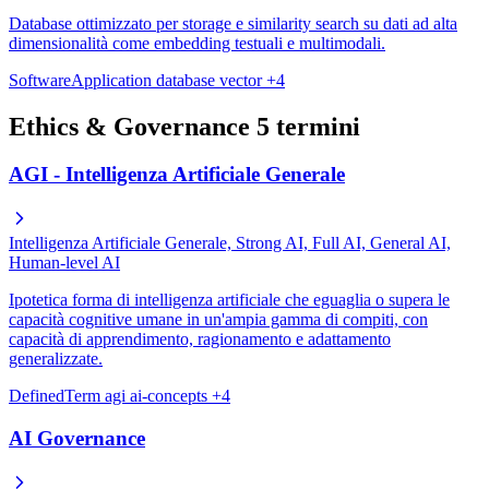
Database ottimizzato per storage e similarity search su dati ad alta
dimensionalità come embedding testuali e multimodali.
SoftwareApplication
database
vector
+4
Ethics & Governance
5 termini
AGI - Intelligenza Artificiale Generale
Intelligenza Artificiale Generale, Strong AI, Full AI, General AI,
Human-level AI
Ipotetica forma di intelligenza artificiale che eguaglia o supera le
capacità cognitive umane in un'ampia gamma di compiti, con
capacità di apprendimento, ragionamento e adattamento
generalizzate.
DefinedTerm
agi
ai-concepts
+4
AI Governance