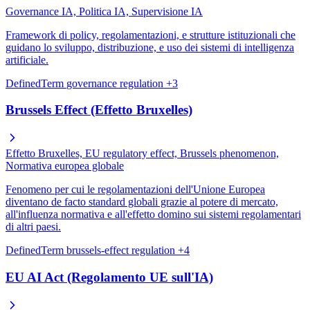
Governance IA, Politica IA, Supervisione IA
Framework di policy, regolamentazioni, e strutture istituzionali che
guidano lo sviluppo, distribuzione, e uso dei sistemi di intelligenza
artificiale.
DefinedTerm
governance
regulation
+3
Brussels Effect (Effetto Bruxelles)
Effetto Bruxelles, EU regulatory effect, Brussels phenomenon,
Normativa europea globale
Fenomeno per cui le regolamentazioni dell'Unione Europea
diventano de facto standard globali grazie al potere di mercato,
all'influenza normativa e all'effetto domino sui sistemi regolamentari
di altri paesi.
DefinedTerm
brussels-effect
regulation
+4
EU AI Act (Regolamento UE sull'IA)