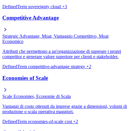
DefinedTerm
sovereignty
cloud
+3
Competitive Advantage
Strategic Advantage, Moat, Vantaggio Competitivo, Moat
Economico
Attributi che permettono a un'organizzazione di superare i propri
competitor e generare valore superiore per clienti e stakeholder.
DefinedTerm
competitive-advantage
strategy
+2
Economies of Scale
Scale Economies, Economie di Scala
Vantaggi di costo ottenuti da imprese grazie a dimensioni, volumi di
produzione o scala operativa maggiori.
DefinedTerm
economies-of-scale
cost
+2