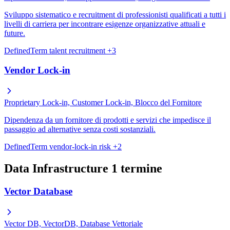
Sviluppo sistematico e recruitment di professionisti qualificati a tutti i
livelli di carriera per incontrare esigenze organizzative attuali e
future.
DefinedTerm
talent
recruitment
+3
Vendor Lock-in
Proprietary Lock-in, Customer Lock-in, Blocco del Fornitore
Dipendenza da un fornitore di prodotti e servizi che impedisce il
passaggio ad alternative senza costi sostanziali.
DefinedTerm
vendor-lock-in
risk
+2
Data Infrastructure
1 termine
Vector Database
Vector DB, VectorDB, Database Vettoriale