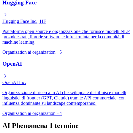
Hugging Face
Hugging Face Inc., HF
Piattaforma open-source e organizzazione che fornisce modelli NLP
pre-addestrati, librerie software, e infrastruttuta per la comunità di
machine learning.
Organization
ai
organization
+5
OpenAI
OpenAI Inc.
Organizzazione di ricerca in AI che sviluppa e distribuisce modelli
linguistici di frontier (GPT, Claude) tramite API commerciale, con
influenza dominante su landscape contemporaneo.
Organization
ai
organization
+4
AI Phenomena
1 termine